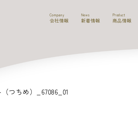
Company
News
Product
会社情報
新着情報
商品情報
（つちめ）_67086_01