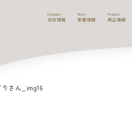
Company
News
Product
会社情報
新着情報
商品情報
゙りさん_img16