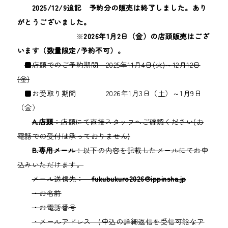
2025/12/9追記 予約分の販売は終了しました。あり
がとうございました。
※
2026年1月2日（金）の店頭販売はござ
います（数量限定/予約不可）。
■店頭でのご予約期間 2025年11月4日(火)～12月12日
(金)
■お受取り期間 2026年1月3日（土）～1月9日
（金）
A.店頭
：店頭にて直接スタッフへご確認ください(お
電話での受付は承っておりません)
B.専用メール
：以下の内容を記載したメールにてお申
込みいただけます。
メール送信先：
fukubukuro2026@ippinsha.jp
・お名前
・お電話番号
・メールアドレス (申込の詳細返信を受信可能なア