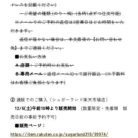
ドレスを記載ください)
・ご希望の種類 (のり・梅) (各柄1点ずつ注文可能)
※メールでのご予約の返信は3営業日ほどお時間をいた
だきます。
返信が届かない場合は、本文最後の【お問い合わせ
先】までご連絡ください。
■お支払い方法
Ａ.店頭
：ご予約時にお支払い
Ｂ.専用メール
：返信メール沿って銀行振込 (※手数料
はお客様ご負担となります)
②
通販でのご購入（シュガーランド楽天市場店）
12/6(
土)午前10時より販売開始
(数量限定・先着順 販
売日前の事前予約不可)
■
販売ページ：
https://item.rakuten.co.jp/sugarland310/99974/