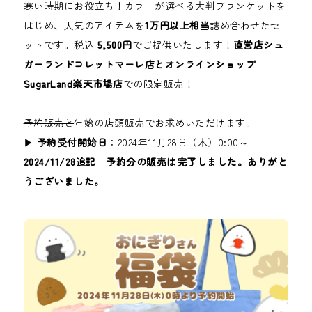
寒い時期にお役立ち！カラーが選べる大判ブランケットを
はじめ、人気のアイテムを
1万円以上相当
詰め合わせたセ
ットです。税込
5,500円
でご提供いたします！
直営店シュ
ガーランドコレットマーレ店とオンラインショップ
SugarLand楽天市場店
での限定販売！
予約販売と
年始の店頭販売でお求めいただけます。
▶
予約受付開始日
：2024年11月28日（木）0:00～
2024/11/28追記 予約分の販売は完了しました。ありがと
うございました。