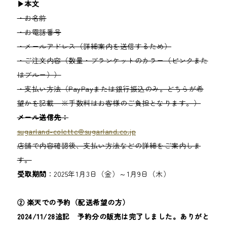
▶︎本文
・お名前
・お電話番号
・メールアドレス（詳細案内を送信するため）
・ご注文内容（数量・ブランケットのカラー（ピンクまた
はブルー））
・支払い方法（PayPayまたは銀行振込のみ。どちらが希
望かを記載 ※手数料はお客様のご負担となります。）
メール送信先：
sugarland-colette@sugarland.co.jp
店舗で内容確認後、支払い方法などの詳細をご案内しま
す。
受取期間
：2025年1月3日（金）～1月9日（木）
② 楽天での予約（配送希望の方）
2024/11/28追記 予約分の販売は完了しました。ありがと