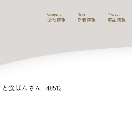
Company
News
Product
会社情報
新着情報
商品情報
と食ぱんさん_48512